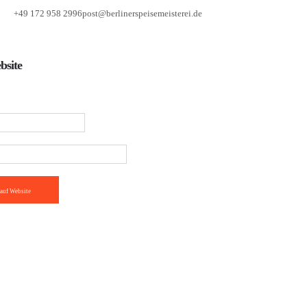
+49 172 958 2996
post@berlinerspeisemeisterei.de
bsite
auf Website