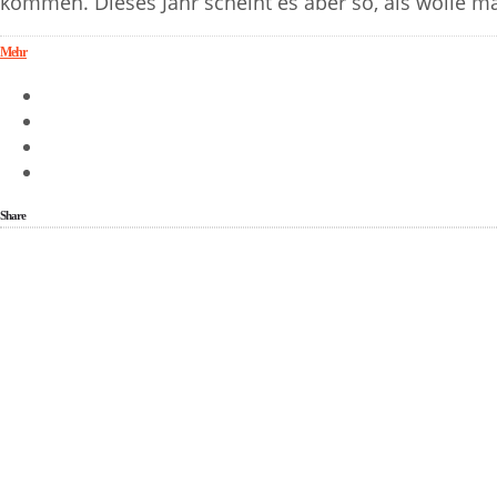
kommen. Dieses Jahr scheint es aber so, als wolle m
Mehr
Share