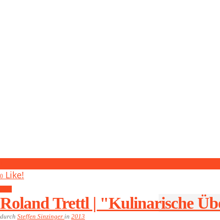
1
Like!
0
2013
Roland Trettl | "Kulinarische Üb
durch
Steffen Sinzinger
in
2013