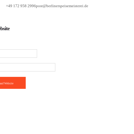
+49 172 958 2996
post@berlinerspeisemeisterei.de
bsite
auf Website