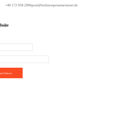
+49 172 958 2996
post@berlinerspeisemeisterei.de
bsite
auf Website