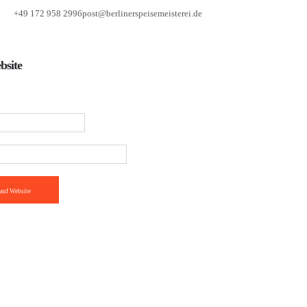
+49 172 958 2996
post@berlinerspeisemeisterei.de
bsite
auf Website