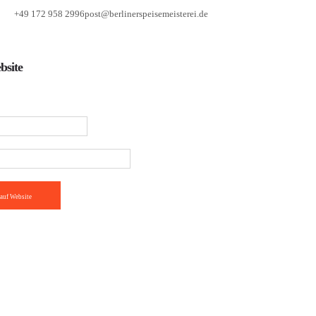
+49 172 958 2996
post@berlinerspeisemeisterei.de
bsite
auf Website