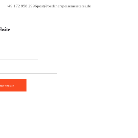
+49 172 958 2996
post@berlinerspeisemeisterei.de
bsite
auf Website