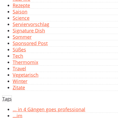
Rezepte
Saison
Science
Serviervorschlag
Signature Dish
Sommer
Sponsored Post
Süßes
Tech
Thermomix
Travel
Vegetarisch
Winter
Zitate
Tags
... in 4 Gängen goes professional
...im