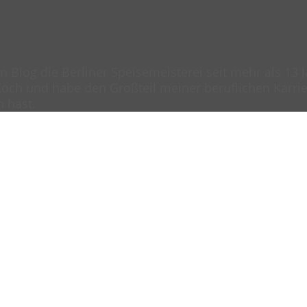
en Blog die Berliner Speisemeisterei seit mehr als 13
och und habe den Großteil meiner beruflichen Karrier
n hast.
zinger