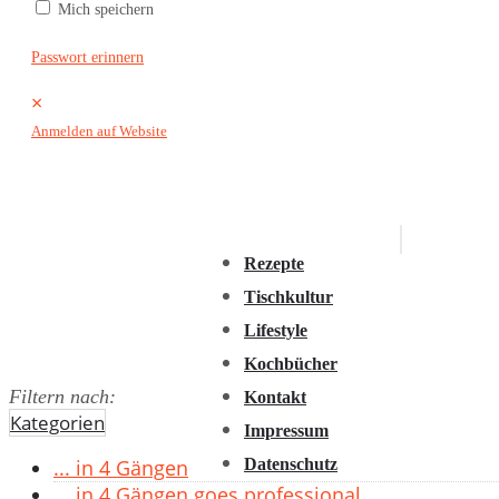
Mich speichern
2016
2015
Passwort erinnern
2014
×
2013
Anmelden auf Website
2012
2011
Rezepte
Tischkultur
Lifestyle
Kochbücher
Filtern nach:
Kontakt
Kategorien
Impressum
Datenschutz
... in 4 Gängen
... in 4 Gängen goes professional