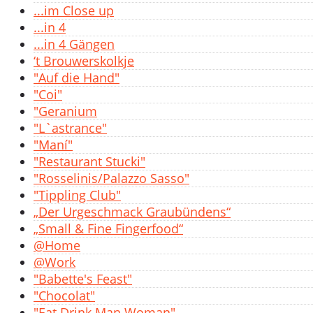
...im Close up
...in 4
...in 4 Gängen
‘t Brouwerskolkje
"Auf die Hand"
"Coi"
"Geranium
"L`astrance"
"Maní"
"Restaurant Stucki"
"Rosselinis/Palazzo Sasso"
"Tippling Club"
„Der Urgeschmack Graubündens“
„Small & Fine Fingerfood“
@Home
@Work
"Babette's Feast"
"Chocolat"
"Eat Drink Man Woman"