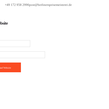
+49 172 958 2996
post@berlinerspeisemeisterei.de
bsite
auf Website