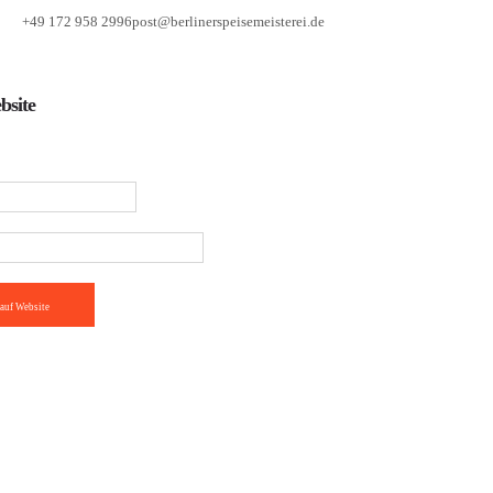
+49 172 958 2996
post@berlinerspeisemeisterei.de
bsite
auf Website