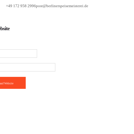
+49 172 958 2996
post@berlinerspeisemeisterei.de
bsite
auf Website