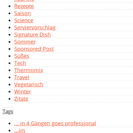
Rezepte
Saison
Science
Serviervorschlag
Signature Dish
Sommer
Sponsored Post
Süßes
Tech
Thermomix
Travel
Vegetarisch
Winter
Zitate
Tags
... in 4 Gängen goes professional
...im