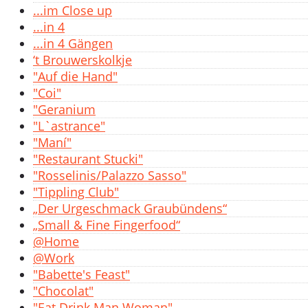
...im Close up
...in 4
...in 4 Gängen
‘t Brouwerskolkje
"Auf die Hand"
"Coi"
"Geranium
"L`astrance"
"Maní"
"Restaurant Stucki"
"Rosselinis/Palazzo Sasso"
"Tippling Club"
„Der Urgeschmack Graubündens“
„Small & Fine Fingerfood“
@Home
@Work
"Babette's Feast"
"Chocolat"
"Eat Drink Man Woman"