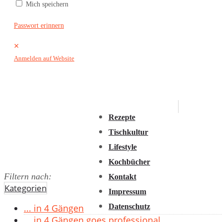
Mich speichern
2016
2015
Passwort erinnern
2014
×
2013
Anmelden auf Website
2012
2011
Rezepte
Tischkultur
Lifestyle
Kochbücher
Filtern nach:
Kontakt
Kategorien
Impressum
Datenschutz
... in 4 Gängen
... in 4 Gängen goes professional