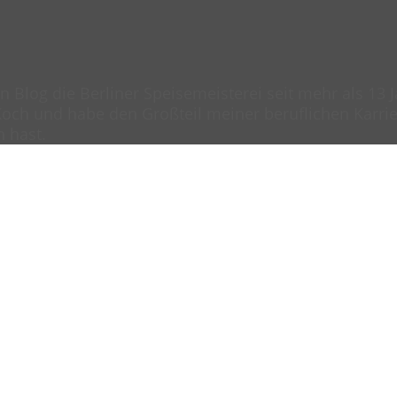
en Blog die Berliner Speisemeisterei seit mehr als 13
och und habe den Großteil meiner beruflichen Karrier
n hast.