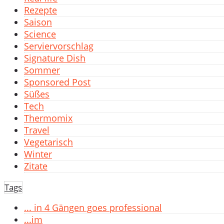
Rezepte
Saison
Science
Serviervorschlag
Signature Dish
Sommer
Sponsored Post
Süßes
Tech
Thermomix
Travel
Vegetarisch
Winter
Zitate
Tags
... in 4 Gängen goes professional
...im