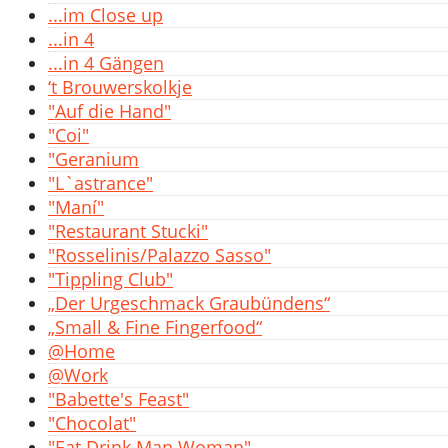
...im Close up
...in 4
...in 4 Gängen
‘t Brouwerskolkje
"Auf die Hand"
"Coi"
"Geranium
"L`astrance"
"Maní"
"Restaurant Stucki"
"Rosselinis/Palazzo Sasso"
"Tippling Club"
„Der Urgeschmack Graubündens“
„Small & Fine Fingerfood“
@Home
@Work
"Babette's Feast"
"Chocolat"
"Eat Drink Man Woman"