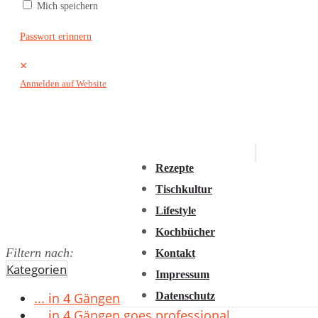
Mich speichern
2016
2015
Passwort erinnern
2014
×
2013
Anmelden auf Website
2012
2011
Rezepte
Tischkultur
Lifestyle
Kochbücher
Filtern nach:
Kontakt
Kategorien
Impressum
Datenschutz
... in 4 Gängen
... in 4 Gängen goes professional