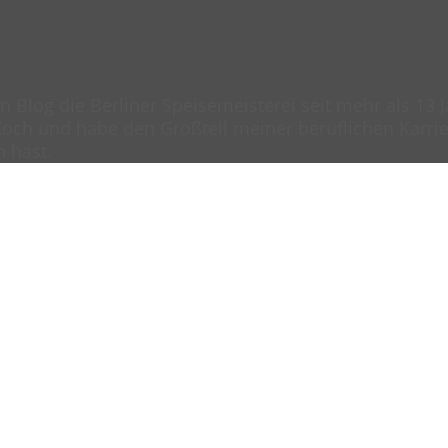
en Blog die Berliner Speisemeisterei seit mehr als 13
och und habe den Großteil meiner beruflichen Karrier
n hast.