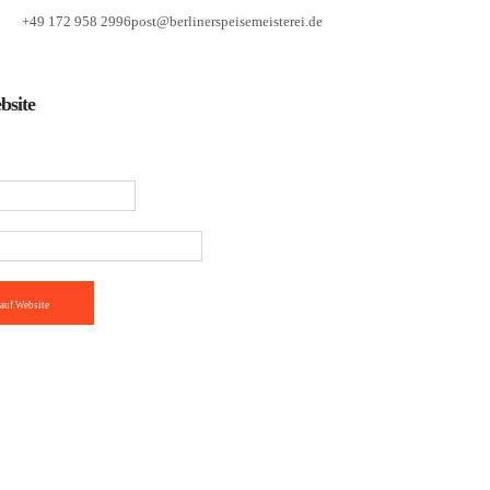
+49 172 958 2996
post@berlinerspeisemeisterei.de
bsite
auf Website