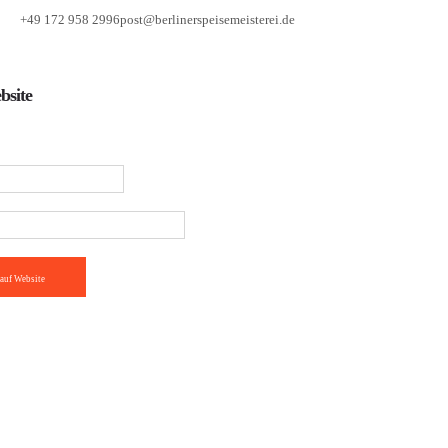
+49 172 958 2996
post@berlinerspeisemeisterei.de
bsite
auf Website