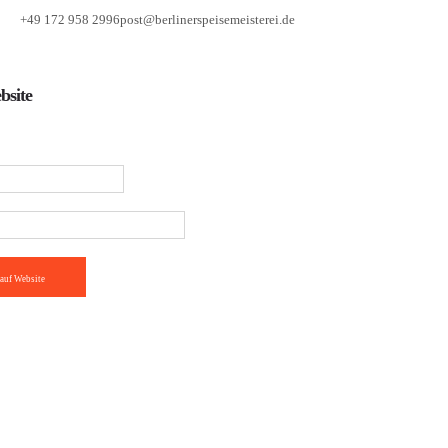
+49 172 958 2996
post@berlinerspeisemeisterei.de
bsite
auf Website