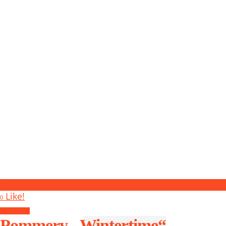
0
Like!
0
Liquid Food
Pommery „Wintertime“