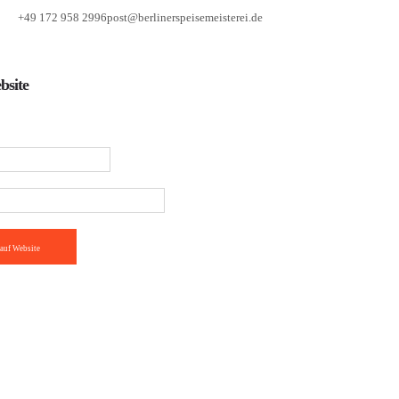
+49 172 958 2996
post@berlinerspeisemeisterei.de
bsite
auf Website