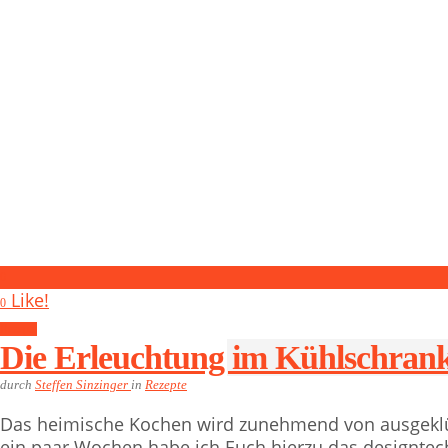
0
Like!
0
Rezepte
Die Erleuchtung im Kühlschran
durch
Steffen Sinzinger
in
Rezepte
Das heimische Kochen wird zunehmend von ausgeklüg
ein paar Wochen habe ich Euch hierzu das designtec