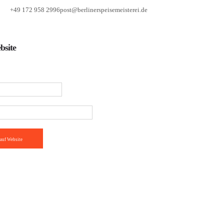
+49 172 958 2996
post@berlinerspeisemeisterei.de
bsite
auf Website