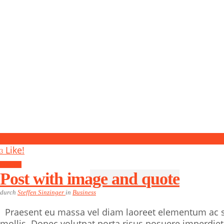
0
Like!
3
Business
Post with image and quote
durch
Steffen Sinzinger
in
Business
Praesent eu massa vel diam laoreet elementum ac sed 
mollis. Donec volutpat porta risus posuere imperdiet.