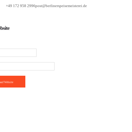
+49 172 958 2996
post@berlinerspeisemeisterei.de
bsite
auf Website