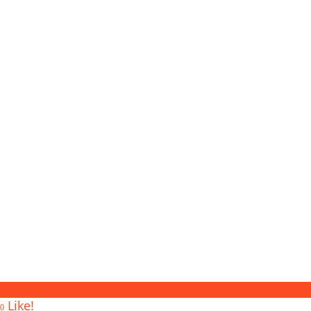
0
Like!
0