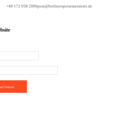
+49 172 958 2996
post@berlinerspeisemeisterei.de
bsite
auf Website