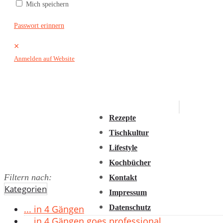
Mich speichern
2016
2015
Passwort erinnern
2014
×
2013
Anmelden auf Website
2012
2011
Rezepte
Tischkultur
Lifestyle
Kochbücher
Filtern nach:
Kontakt
Kategorien
Impressum
Datenschutz
... in 4 Gängen
... in 4 Gängen goes professional