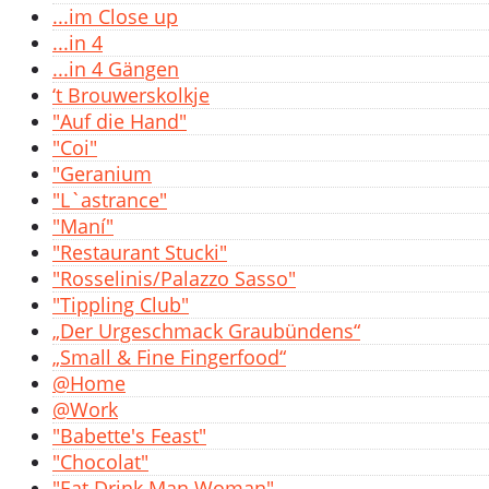
...im Close up
...in 4
...in 4 Gängen
‘t Brouwerskolkje
"Auf die Hand"
"Coi"
"Geranium
"L`astrance"
"Maní"
"Restaurant Stucki"
"Rosselinis/Palazzo Sasso"
"Tippling Club"
„Der Urgeschmack Graubündens“
„Small & Fine Fingerfood“
@Home
@Work
"Babette's Feast"
"Chocolat"
"Eat Drink Man Woman"