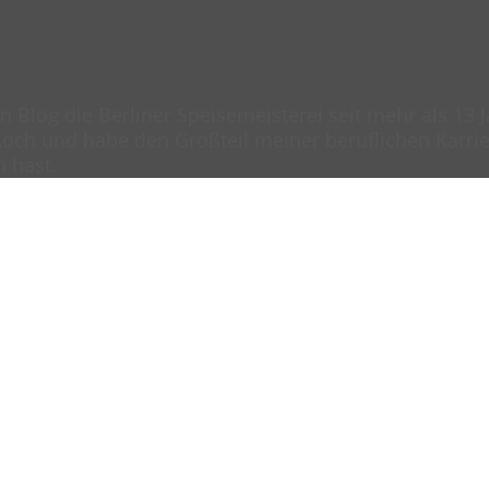
en Blog die Berliner Speisemeisterei seit mehr als 13
och und habe den Großteil meiner beruflichen Karrier
n hast.