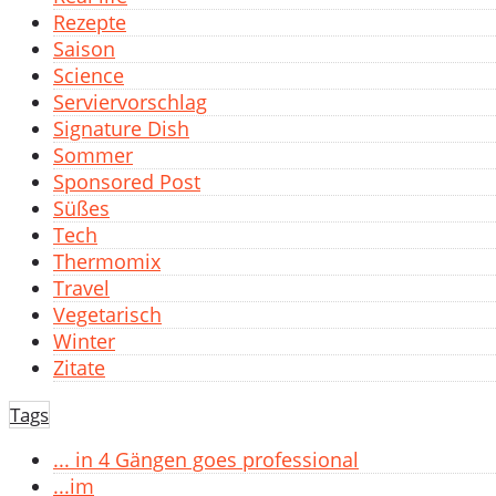
Rezepte
Saison
Science
Serviervorschlag
Signature Dish
Sommer
Sponsored Post
Süßes
Tech
Thermomix
Travel
Vegetarisch
Winter
Zitate
Tags
... in 4 Gängen goes professional
...im