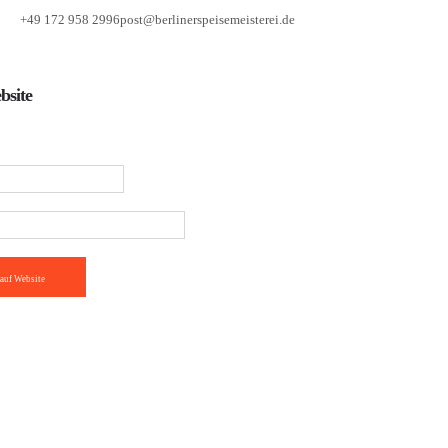
+49 172 958 2996
post@berlinerspeisemeisterei.de
bsite
auf Website