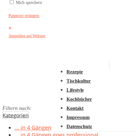
Mich speichern
2016
2015
Passwort erinnern
2014
×
2013
Anmelden auf Website
2012
2011
Rezepte
Tischkultur
Lifestyle
Kochbücher
Filtern nach:
Kontakt
Kategorien
Impressum
Datenschutz
... in 4 Gängen
... in 4 Gängen goes professional