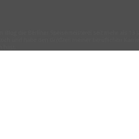
en Blog die Berliner Speisemeisterei seit mehr als 13
och und habe den Großteil meiner beruflichen Karrier
n hast.