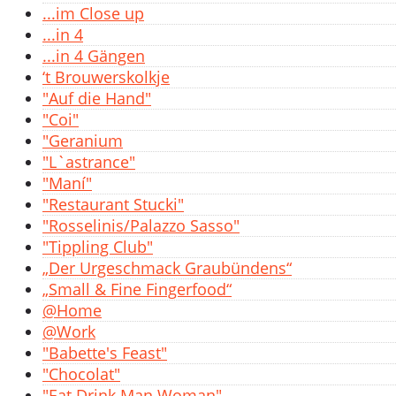
...im Close up
...in 4
...in 4 Gängen
‘t Brouwerskolkje
"Auf die Hand"
"Coi"
"Geranium
"L`astrance"
"Maní"
"Restaurant Stucki"
"Rosselinis/Palazzo Sasso"
"Tippling Club"
„Der Urgeschmack Graubündens“
„Small & Fine Fingerfood“
@Home
@Work
"Babette's Feast"
"Chocolat"
"Eat Drink Man Woman"