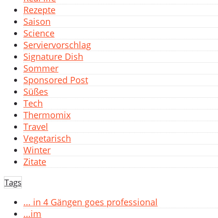
Rezepte
Saison
Science
Serviervorschlag
Signature Dish
Sommer
Sponsored Post
Süßes
Tech
Thermomix
Travel
Vegetarisch
Winter
Zitate
Tags
... in 4 Gängen goes professional
...im