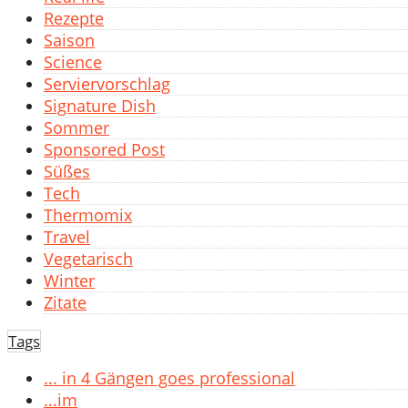
Rezepte
Saison
Science
Serviervorschlag
Signature Dish
Sommer
Sponsored Post
Süßes
Tech
Thermomix
Travel
Vegetarisch
Winter
Zitate
Tags
... in 4 Gängen goes professional
...im