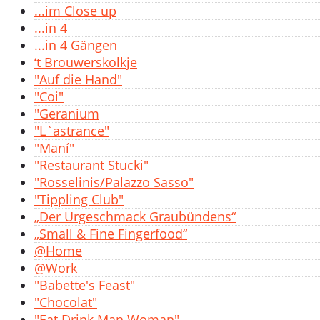
...im Close up
...in 4
...in 4 Gängen
‘t Brouwerskolkje
"Auf die Hand"
"Coi"
"Geranium
"L`astrance"
"Maní"
"Restaurant Stucki"
"Rosselinis/Palazzo Sasso"
"Tippling Club"
„Der Urgeschmack Graubündens“
„Small & Fine Fingerfood“
@Home
@Work
"Babette's Feast"
"Chocolat"
"Eat Drink Man Woman"