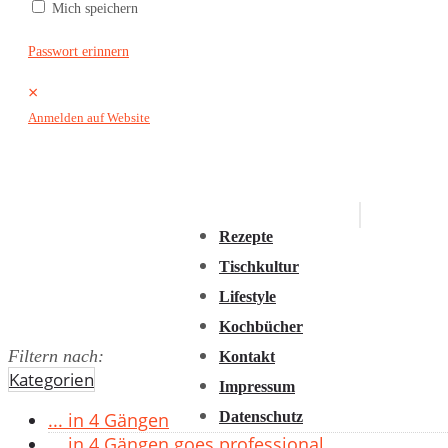
Mich speichern
2016
2015
Passwort erinnern
2014
×
2013
Anmelden auf Website
2012
2011
Rezepte
Tischkultur
Lifestyle
Kochbücher
Filtern nach:
Kontakt
Kategorien
Impressum
Datenschutz
... in 4 Gängen
... in 4 Gängen goes professional