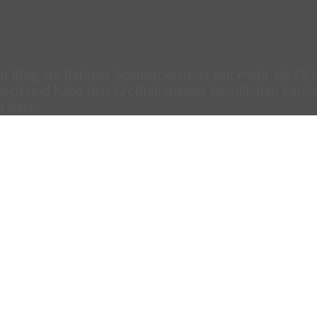
en Blog die Berliner Speisemeisterei seit mehr als 13
och und habe den Großteil meiner beruflichen Karrier
n hast.