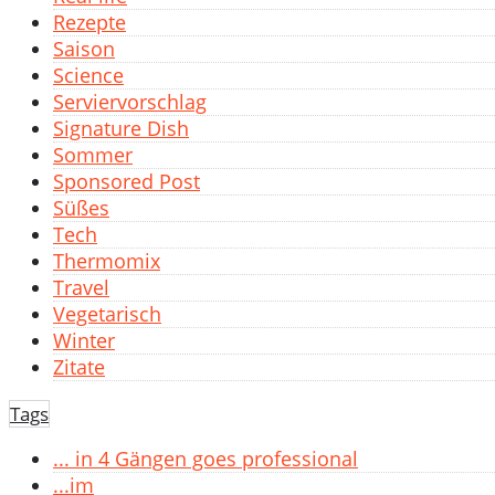
Rezepte
Saison
Science
Serviervorschlag
Signature Dish
Sommer
Sponsored Post
Süßes
Tech
Thermomix
Travel
Vegetarisch
Winter
Zitate
Tags
... in 4 Gängen goes professional
...im