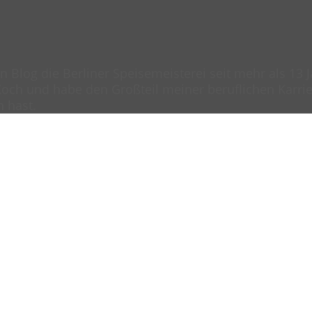
en Blog die Berliner Speisemeisterei seit mehr als 13
och und habe den Großteil meiner beruflichen Karrier
n hast.