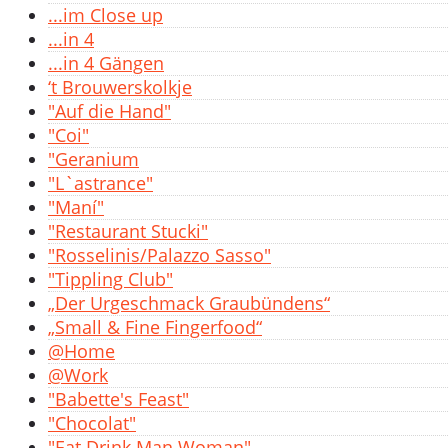
...im Close up
...in 4
...in 4 Gängen
‘t Brouwerskolkje
"Auf die Hand"
"Coi"
"Geranium
"L`astrance"
"Maní"
"Restaurant Stucki"
"Rosselinis/Palazzo Sasso"
"Tippling Club"
„Der Urgeschmack Graubündens“
„Small & Fine Fingerfood“
@Home
@Work
"Babette's Feast"
"Chocolat"
"Eat Drink Man Woman"