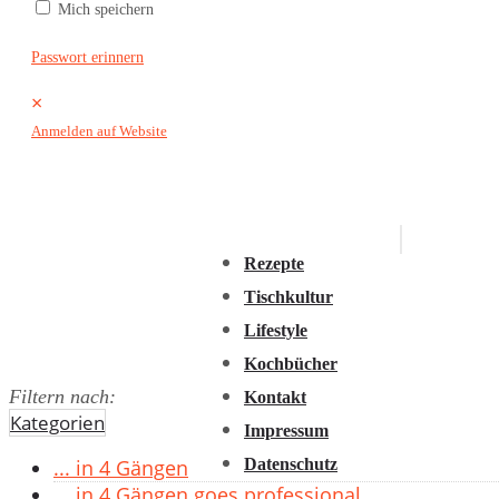
Mich speichern
2016
2015
Passwort erinnern
2014
×
2013
Anmelden auf Website
2012
2011
Rezepte
Tischkultur
Lifestyle
Kochbücher
Filtern nach:
Kontakt
Kategorien
Impressum
Datenschutz
... in 4 Gängen
... in 4 Gängen goes professional