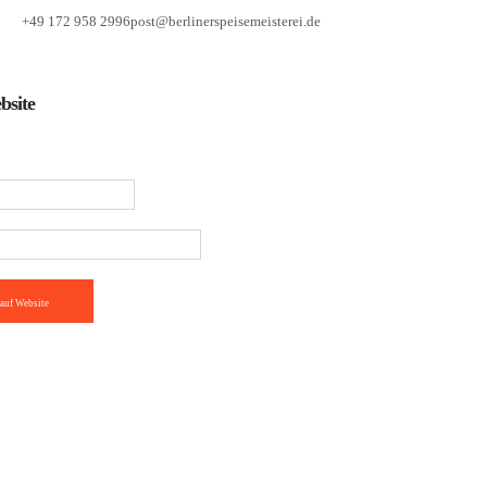
+49 172 958 2996
post@berlinerspeisemeisterei.de
bsite
auf Website