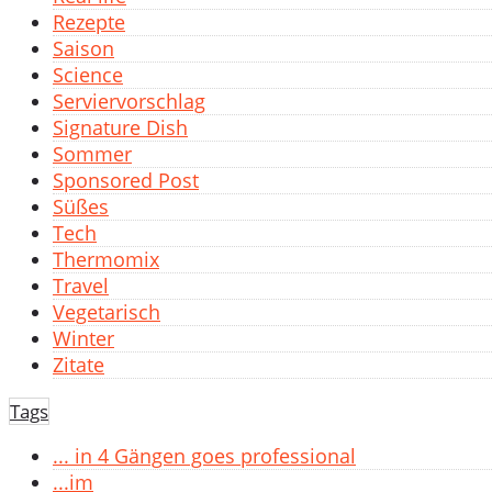
Rezepte
Saison
Science
Serviervorschlag
Signature Dish
Sommer
Sponsored Post
Süßes
Tech
Thermomix
Travel
Vegetarisch
Winter
Zitate
Tags
... in 4 Gängen goes professional
...im