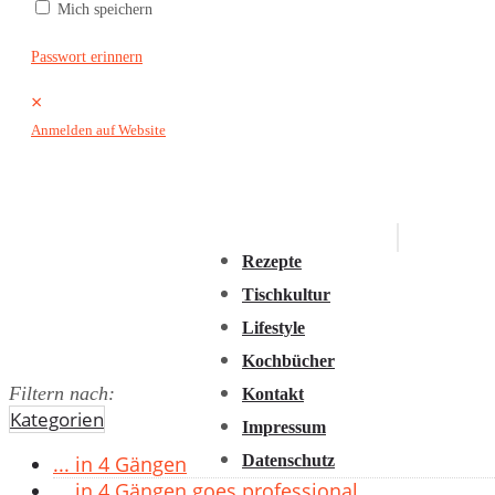
Mich speichern
2016
2015
Passwort erinnern
2014
×
2013
Anmelden auf Website
2012
2011
Rezepte
Tischkultur
Lifestyle
Kochbücher
Filtern nach:
Kontakt
Kategorien
Impressum
Datenschutz
... in 4 Gängen
... in 4 Gängen goes professional