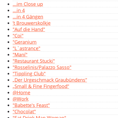
...im Close up
...in 4
...in 4 Gängen
‘t Brouwerskolkje
"Auf die Hand"
"Coi"
"Geranium
"L`astrance"
"Maní"
"Restaurant Stucki"
"Rosselinis/Palazzo Sasso"
"Tippling Club"
„Der Urgeschmack Graubündens“
„Small & Fine Fingerfood“
@Home
@Work
"Babette's Feast"
"Chocolat"
"Eat Drink Man Woman"