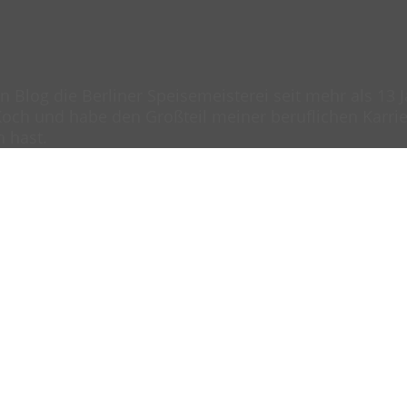
en Blog die Berliner Speisemeisterei seit mehr als 13
och und habe den Großteil meiner beruflichen Karrier
n hast.