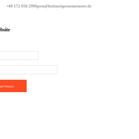
+49 172 958 2996
post@berlinerspeisemeisterei.de
bsite
auf Website