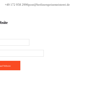
+49 172 958 2996
post@berlinerspeisemeisterei.de
bsite
auf Website