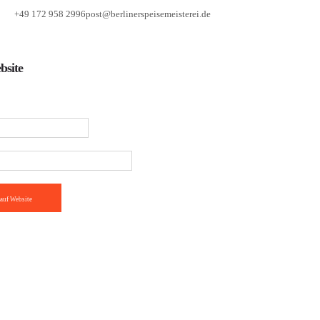
+49 172 958 2996
post@berlinerspeisemeisterei.de
bsite
auf Website