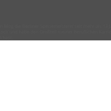
en Blog die Berliner Speisemeisterei seit mehr als 13
och und habe den Großteil meiner beruflichen Karrier
n hast.