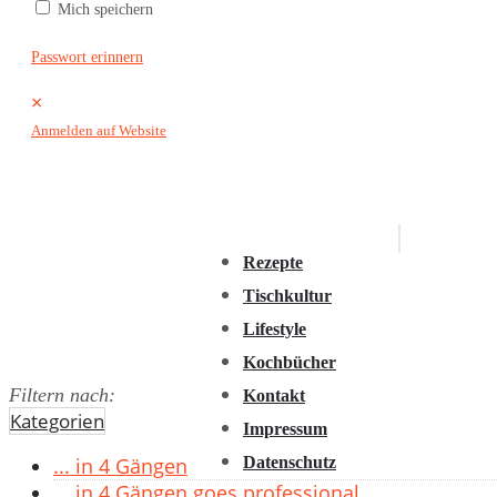
Mich speichern
2016
2015
Passwort erinnern
2014
×
2013
Anmelden auf Website
2012
2011
Rezepte
Tischkultur
Lifestyle
Kochbücher
Filtern nach:
Kontakt
Kategorien
Impressum
Datenschutz
... in 4 Gängen
... in 4 Gängen goes professional