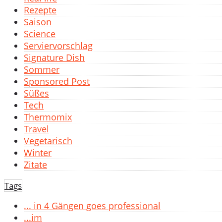
Rezepte
Saison
Science
Serviervorschlag
Signature Dish
Sommer
Sponsored Post
Süßes
Tech
Thermomix
Travel
Vegetarisch
Winter
Zitate
Tags
... in 4 Gängen goes professional
...im