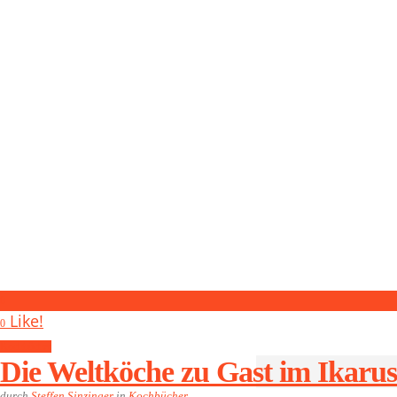
0
Like!
0
Kochbücher
Die Weltköche zu Gast im Ikarus
durch
Steffen Sinzinger
in
Kochbücher