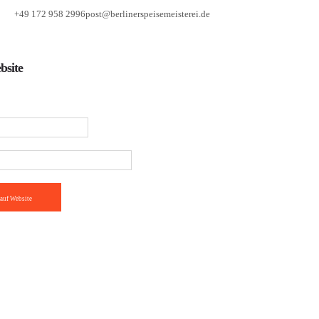
+49 172 958 2996
post@berlinerspeisemeisterei.de
bsite
auf Website