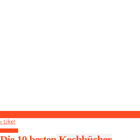
5
Like!
0
Kochbücher
Die 10 besten Kochbücher