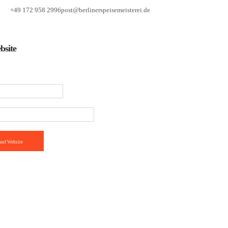
+49 172 958 2996
post@berlinerspeisemeisterei.de
bsite
auf Website