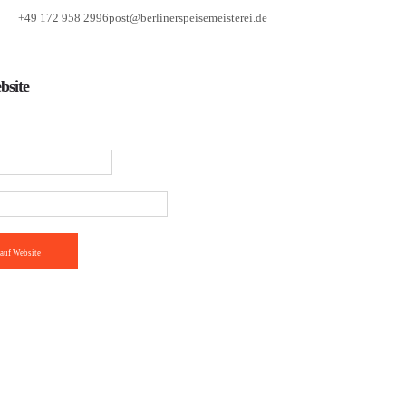
+49 172 958 2996
post@berlinerspeisemeisterei.de
bsite
auf Website