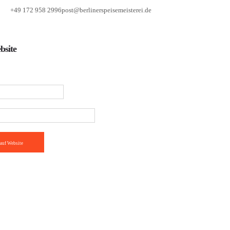
+49 172 958 2996
post@berlinerspeisemeisterei.de
bsite
auf Website