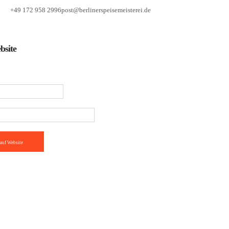
+49 172 958 2996
post@berlinerspeisemeisterei.de
bsite
auf Website