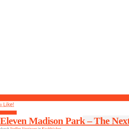
0
Like!
0
Kochbücher
Eleven Madison Park – The Nex
durch
Steffen Sinzinger
in
Kochbücher