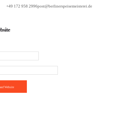
+49 172 958 2996
post@berlinerspeisemeisterei.de
bsite
auf Website