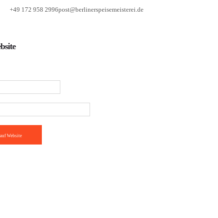
+49 172 958 2996
post@berlinerspeisemeisterei.de
bsite
auf Website