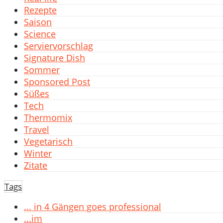
Rezepte
Saison
Science
Serviervorschlag
Signature Dish
Sommer
Sponsored Post
Süßes
Tech
Thermomix
Travel
Vegetarisch
Winter
Zitate
Tags
... in 4 Gängen goes professional
...im