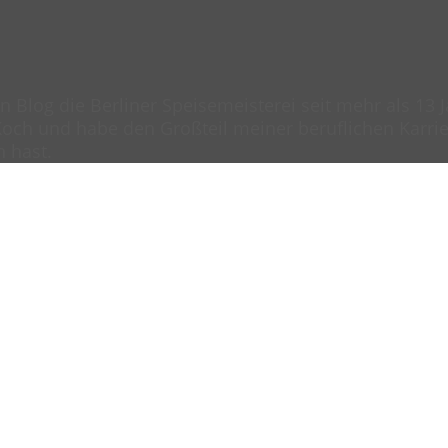
en Blog die Berliner Speisemeisterei seit mehr als 13
och und habe den Großteil meiner beruflichen Karrier
n hast.