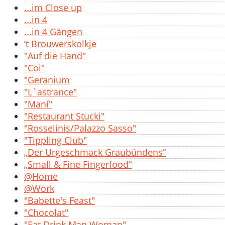
...im Close up
...in 4
...in 4 Gängen
‘t Brouwerskolkje
"Auf die Hand"
"Coi"
"Geranium
"L`astrance"
"Maní"
"Restaurant Stucki"
"Rosselinis/Palazzo Sasso"
"Tippling Club"
„Der Urgeschmack Graubündens“
„Small & Fine Fingerfood“
@Home
@Work
"Babette's Feast"
"Chocolat"
"Eat Drink Man Woman"