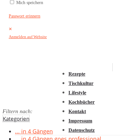
Mich speichern
2016
2015
Passwort erinnern
2014
×
2013
Anmelden auf Website
2012
2011
Rezepte
Tischkultur
Lifestyle
Kochbücher
Filtern nach:
Kontakt
Kategorien
Impressum
Datenschutz
... in 4 Gängen
... in 4 Gängen goes professional