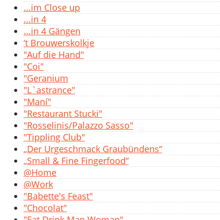
...im Close up
...in 4
...in 4 Gängen
‘t Brouwerskolkje
"Auf die Hand"
"Coi"
"Geranium
"L`astrance"
"Maní"
"Restaurant Stucki"
"Rosselinis/Palazzo Sasso"
"Tippling Club"
„Der Urgeschmack Graubündens“
„Small & Fine Fingerfood“
@Home
@Work
"Babette's Feast"
"Chocolat"
"Eat Drink Man Woman"