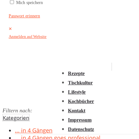
Mich speichern
2016
2015
Passwort erinnern
2014
×
2013
Anmelden auf Website
2012
2011
Rezepte
Tischkultur
Lifestyle
Kochbücher
Filtern nach:
Kontakt
Kategorien
Impressum
Datenschutz
... in 4 Gängen
... in 4 Gängen goes professional