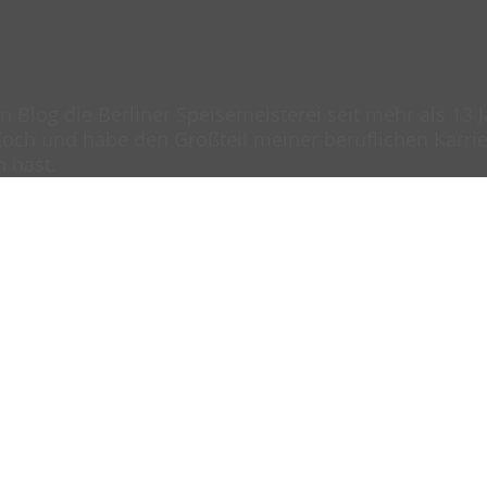
en Blog die Berliner Speisemeisterei seit mehr als 13
och und habe den Großteil meiner beruflichen Karrier
n hast.