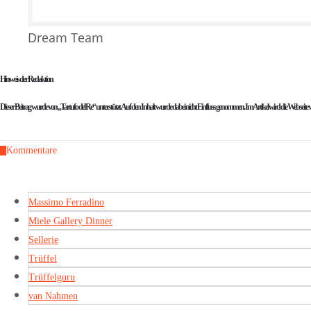
Dream Team
Hinweis der Redaktion
Dieser Beitrag wurde von „Tartufo del Re“ unterstützt. Auf den Inhalt wurde dabei nicht Einfluss genommen. Im Artikel wird die Webseite
Kommentare
0
Massimo Ferradino
Miele Gallery Dinner
Sellerie
Trüffel
Trüffelguru
van Nahmen