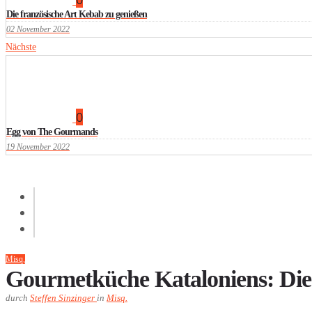
Die französische Art Kebab zu genießen
02 November 2022
Nächste
0
Egg von The Gourmands
19 November 2022
Misq.
Gourmetküche Kataloniens: Die 
durch
Steffen Sinzinger
in
Misq.