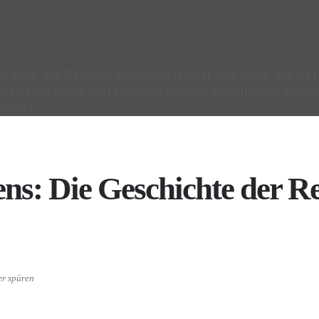
en Blog die Berliner Speisemeisterei seit mehr als 13
och und habe den Großteil meiner beruflichen Karrier
n hast.
s: Die Geschichte der Re
er spüren